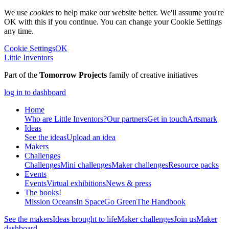
We use
cookies
to help make our website better. We'll assume you're
OK with this if you continue. You can change your Cookie Settings
any time.
Cookie Settings
OK
Little Inventors
Part of the
Tomorrow Projects
family of creative initiatives
log in to dashboard
Home
Who are Little Inventors?
Our partners
Get in touch
Artsmark
Ideas
See the ideas
Upload an idea
Makers
Challenges
Challenges
Mini challenges
Maker challenges
Resource packs
Events
Events
Virtual exhibitions
News & press
The
books!
Mission Oceans
In Space
Go Green
The Handbook
See the makers
Ideas brought to life
Maker challenges
Join us
Maker
dashboard