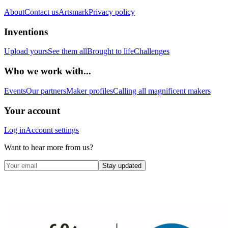
About
Contact us
Artsmark
Privacy policy
Inventions
Upload yours
See them all
Brought to life
Challenges
Who we work with...
Events
Our partners
Maker profiles
Calling all magnificent makers
Your account
Log in
Account settings
Want to hear more from us?
Stay updated