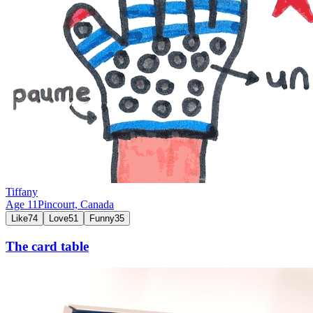
Tiffany
Age
11
Pincourt,
Canada
Like
74
Love
51
Funny
35
The card table