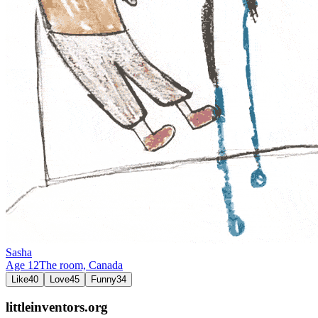
Sasha
Age
12
The room,
Canada
Like
40
Love
45
Funny
34
littleinventors.org